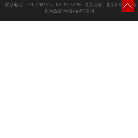
联系电话：010-87983195、010-87983196
联系地址：北京市朝阳区西
坝河西路3号楼4层431房间