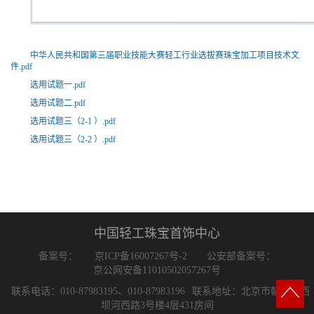
中华人民共和国第三届职业技能大赛轻工行业选拔赛珠宝加工项目技术文
件.pdf
选用试题一.pdf
选用试题二.pdf
选用试题三（2-1 ）.pdf
选用试题三（2-2 ）.pdf
中国轻工珠宝首饰中心
备案号：
京ICP备16007267号-2
公安部备案号：
京公网安备11010502057267号
联系电话：010-87983195、010-87983196
联系地址：北京市朝阳区西
坝河西路3号楼4层431房间