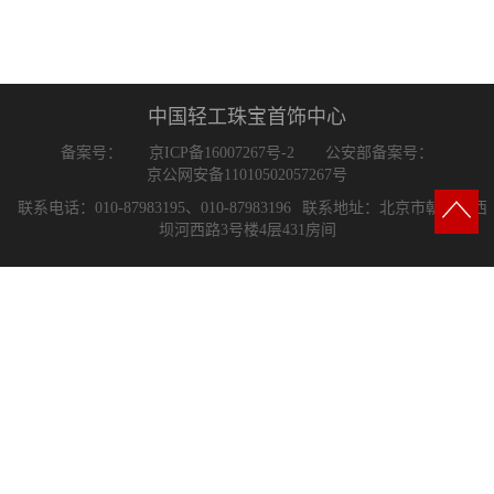
中国轻工珠宝首饰中心
备案号：
京ICP备16007267号-2
公安部备案号：
京公网安备11010502057267号
联系电话：010-87983195、010-87983196
联系地址：北京市朝阳区西
坝河西路3号楼4层431房间