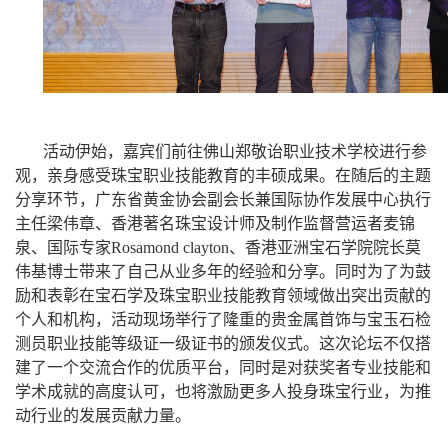
活动伊始，嘉宾们前往佛山郑敬诒职业技术学校进行参
观，亲身感受珠宝职业技能教育的丰硕成果。
在随后的主题
分享环节，广东省黄金协会副会长兼国际协作发展中心执行
主任梁伟章、香港著名珠宝设计师及制作监督营运者麦锦
泉、国际专家
Rosamond clayton、
香港亚洲宝石学院院长莫
伟基博士
带来了自己从业多年的经验和分享。同时为了
为鼓
励和表彰在宝石学及珠宝职业技能教育领域做出突出贡献的
个人和机构，活动现场举行了隆重的
贵金属首饰与宝玉石检
测员职业技能等级证一级
证书
的
颁发仪式。这
次论坛
不仅搭
建了一个交流合作的优质平台
，
同时
是对获奖者专业技能和
学术成就的高度认可，也将激励更多人投身珠宝行业，为推
动行业的发展贡献力量。