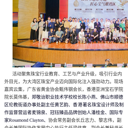
活动聚焦珠宝行业教育、工艺与产业升级，吸引行业内
外目光，为大湾区珠宝产业迈向国际化注入强劲动力。现场
嘉宾云集，广东省黄金协会甄伟钢会长，香港亚洲宝石学院
院长莫伟基，
郑敬诒职业技术学校校长陈小燕、佛山市顺德
区伦教街道办事处副主任黄艺韵、
香港
著名珠宝设计师及制
作监督营运者麦锦泉、冠钰臻品品牌创始人潘桂金、国际专
家
Rosamond Clayton、
协会常务副会长丘志力、黎志伟，副
会长兼国际协作发展中心执行主任梁伟章、副会长兼秘书长